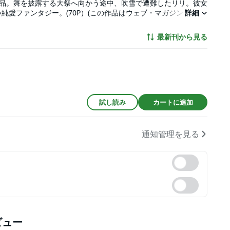
録作品。舞を披露する大祭へ向かう途中、吹雪で遭難したリリ。彼女
純愛ファンタジー。(70P）(この作品はウェブ・マガジン：花ゆ
詳細
意ください。)
最新刊から見る
試し読み
カートに追加
通知管理を見る
ビュー