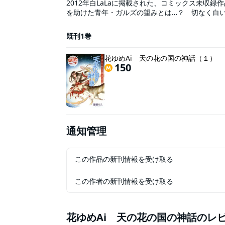
2012年白LaLaに掲載された、コミックス未収
を助けた青年・ガルズの望みとは…？ 切なく白い
めAi Vol.9に収録されています。重複購入にご注
既刊1巻
花ゆめAi 天の花の国の神話（１）
150
通知管理
この作品の新刊情報を受け取る
この作者の新刊情報を受け取る
花ゆめAi 天の花の国の神話
のレ