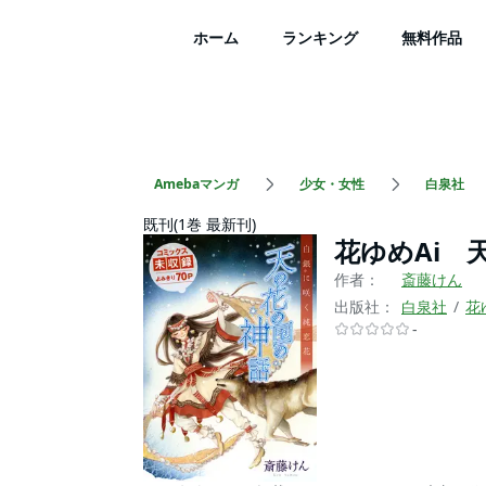
ホーム
ランキング
無料作品
Amebaマンガ
少女・女性
白泉社
既刊(1巻 最新刊)
花ゆめAi 
作者：
斎藤けん
出版社：
白泉社
花
-