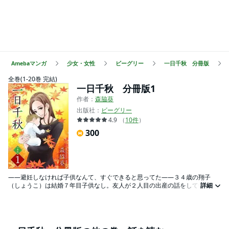
Amebaマンガ
少女・女性
ビーグリー
一日千秋 分冊版
全巻(1-20巻 完結)
一日千秋 分冊版1
作者：
森脇葵
出版社：
ビーグリー
4.9
（
10
件
）
300
――避妊しなければ子供なんて、すぐできると思ってた――３４歳の翔子
（しょうこ）は結婚７年目子供なし。友人が２人目の出産の話をしている
詳細
中、不妊治療を続けている。夫は優しく協力的だが、周囲の妊娠、義母から
のプレッシャー、期待と落胆の繰り返しに「子供が欲しいと願っているだけ
なのに…なんで私には叶わないの・・！？」と焦りや不安が募り…。 妊娠、
出産、家族・・・普通の幸せとは一体何なのか――？３０代女性のリアルと
その周りを取り巻く人々の恋焦がれる想いを描く！