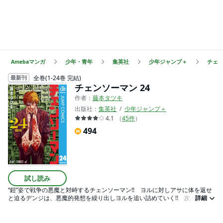
Amebaマンガ
少年・青年
集英社
少年ジャンプ＋
チェ
全巻(1-24巻 完結)
最新刊
チェンソーマン 24
作者：
藤本タツキ
出版社：
集英社
少年ジャンプ＋
4.1
（
45
件
）
494
試し読み
“鎧”姿で戦争の悪魔と対峙するチェンソーマン!! ヨルに対しアサに体を返せ
と迫るデンジは、悪魔的発想を繰り出しヨルを追い詰めていく!! 次々と概念
詳細
が消滅しめちゃくちゃになった世界で、剥き出しになるヨルとアサ、そして
デンジの想い。ポチタと一緒に夢見た「幸せ」は果たして――？ ド底辺血
みどろダークヒーローアクション、堂々完結!!