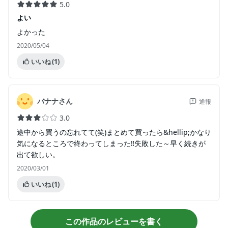
5.0
よい
よかった
2020/05/04
いいね
(1)
バナナさん
通報
3.0
途中から買うの忘れてて(笑)まとめて買ったら&hellip;かなり
気になるところで終わってしまった‼️失敗した～早く続きが
出て欲しい。
2020/03/01
いいね
(1)
この作品のレビューを書く