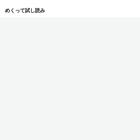
あの戸田くんが重要取引先の課長で、わたしを脅迫―！？産業スパイを疑わ
れた部下を守るため、木通は…。「俺が先輩のこと好きだったの知ってるで
めくって試し読み
しょ。」探る視線、あばかれる秘密…オトナの駆引きとドキドキ・ハラハラ
がつまった刺激的オフィスラブミステリー！