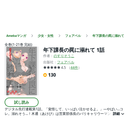
Amebaマンガ
少女・女性
フェアベル
年下課長の罠に溺れて
全巻(1-21巻 完結)
年下課長の罠に溺れて 1話
作者：
のすりそうこ
出版社：
フェアベル
4.5
（
44
件
）
130
試し読み
デジタル先行連載第1話。「覚悟して、いっぱい泣かせるよ。」―やばい…コ
レ。溺れそう…！木通（あけび）は営業部係長のバリキャリウーマン。責任
詳細
感が強く、部下に慕われているが、融通が利かなすぎて同僚の彼氏にフラれ
てしまう。傷心中の木通は取引先で学生時代の後輩・戸田と再会。仕事も態
度も強引な戸田は、木通にある取引をもちかける。子犬のように可愛かった