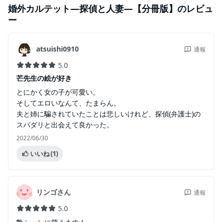
婚外カルテット―探偵と人妻―【分冊版】
のレビュ
ー
atsuishi0910
通報
5.0
芒先生の絵が好き
とにかく女の子が可愛い。
そしてエロいなんて、たまらん。
夫と姉に騙されていたことは悲しいけれど、探偵(弁護士)の
スパダリと出会えて良かった。
2022/06/30
いいね
(1)
リンゴさん
通報
5.0