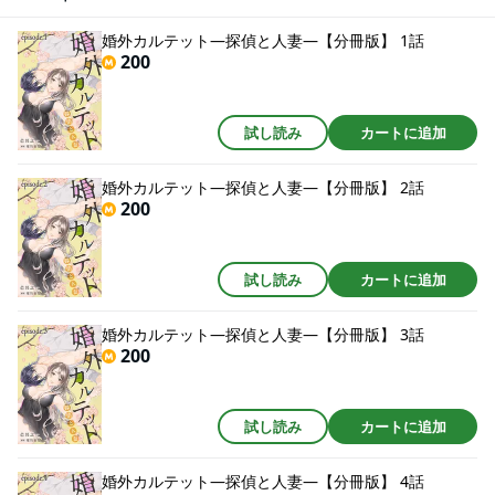
セックスをすること。世間知らずの美花の提案に、怜がとった行動は…!?おだ
やかな毎日は不変的だと信じて過ごしていた、あの日には戻れない…。 誰に
婚外カルテット―探偵と人妻―【分冊版】 1話
も言えないオトナの恋に悩める女子のための、禁断の恋愛体験――…。
200
試し読み
カートに追加
婚外カルテット―探偵と人妻―【分冊版】 2話
200
試し読み
カートに追加
婚外カルテット―探偵と人妻―【分冊版】 3話
200
試し読み
カートに追加
婚外カルテット―探偵と人妻―【分冊版】 4話