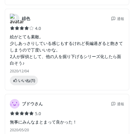
緋色
通報
4.0
絵がとても素敵。
少しあっさりしている感じもするけれど長編過ぎると飽きて
しまうので丁度いいかな。
2人が探偵として、他の人を掘り下げるシリーズ化したら面
白そう♪
2020/12/04
いいね
(1)
ブドウさん
通報
5.0
無事にみんなまとまって良かった！
2020/05/20