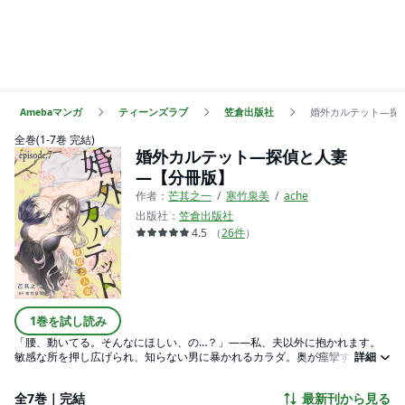
Amebaマンガ
ティーンズラブ
笠倉出版社
婚外カルテット―探
全巻(1-7巻 完結)
婚外カルテット―探偵と人妻
―【分冊版】
作者：
芒其之一
寒竹泉美
ache
出版社：
笠倉出版社
4.5
（
26
件
）
1巻を試し読み
「腰、動いてる。そんなにほしい、の…？」――私、夫以外に抱かれます。
敏感な所を押し広げられ、知らない男に暴かれるカラダ。奥が痙攣するほど
詳細
感じてしまう…ッ！「や…ッそこ…ダメぇ…」飢えたカラダはとろけきって快
感を抑えられない…。 飛鳥井美花は新米主婦で、医者の夫と見合い結婚をし
全7巻｜完結
最新刊から見る
たばかり。偶然知り合った探偵の峰岸怜に美花がした依頼内容は一晩限りの