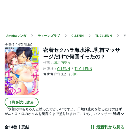
Amebaマンガ
ティーンズラブ
CLLENN
TL CLLENN
密
全巻(1-14巻 完結)
密着セクハラ海水浴…乳首マッサ
ージだけで何回イったの？
作者：
城之内寧々
出版社：
CLLENN
TL CLLENN
3.2
（
5
件
）
1巻を試し読み
「水着の中もちゃんと塗った方がいいですよ」日焼け止めを塗るだけのはず
が…トロトロのオイルを奥深くまで塗り込まれて、やらしいマッサージでイ
詳細
っちゃう！――社員旅行の海水浴。ビキニに着替えた咲花は、新人のイケメ
ン後輩・海藤に呼び止められ、開発中の日焼け止めオイルのモニター協力を
全14巻｜完結
最新刊から見る
することに。塗りながらマッサージしてくれていた手が、気づけば水着の中