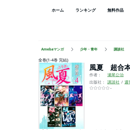
ホーム
ランキング
無料作品
Amebaマンガ
少年・青年
講談社
全巻(1-4巻 完結)
風夏 超合
作者：
瀬尾公治
出版社：
講談社
週
-