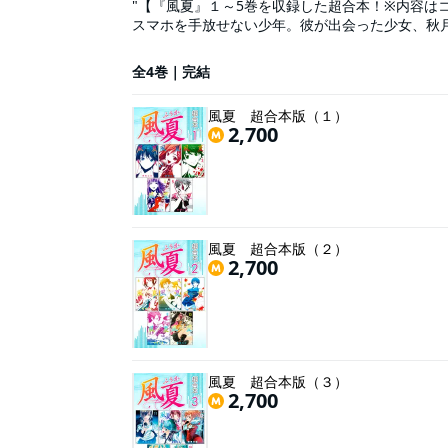
"【『風夏』１～5巻を収録した超合本！※内容は
スマホを手放せない少年。彼が出会った少女、秋
い!! 最近、優がツイッターで繋がった、大人気歌
小雪のライブへ！ 優は小雪と昔なじみなのを風
全4巻｜完結
風夏 超合本版（１）
2,700
風夏 超合本版（２）
2,700
風夏 超合本版（３）
2,700