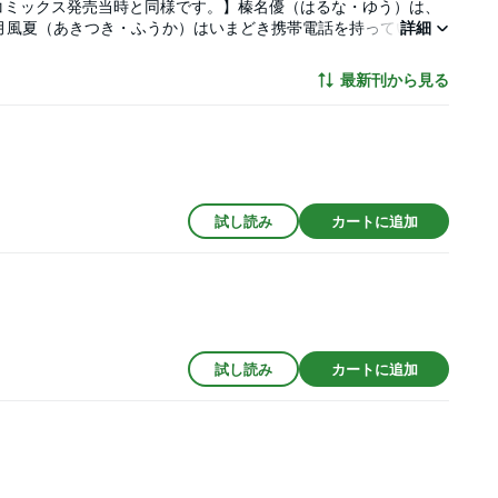
コミックス発売当時と同様です。】榛名優（はるな・ゆう）は、
月風夏（あきつき・ふうか）はいまどき携帯電話を持っていな
詳細
手の氷無小雪（ひなし・こゆき）!!! ある日、優は風夏に誘われ
夏に言えぬままライブの幕が上がる。
最新刊から見る
試し読み
カートに追加
試し読み
カートに追加