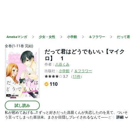
Amebaマンガ
少女・女性
小学館
＆フラワー
だって君
全巻(1-11巻 完結)
だって君はどうでもいい【マイク
ロ】 1
作者：
八谷くみ
出版社：
小学館
＆フラワー
3.7
（
11
件
）
110
試し読み
私が慰めてあげる…!! ずっと好きだった昌親くんが失恋したのを見て、ついそ
う言ってしまった亜須未。まさか目隠しプレイされるなんて――どうも思っ
詳細
てない相手だと何でもできるな…なんて言うのに、そんなに優しくされたら
――ダメだ、あたし…嫌いになるどころか・・・。ずるくてカッコイイ彼と
のちょっとアブない恋、スタート!!