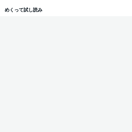
加者の一人多喜川陽介に一目惚れし、彼を守るためにある画策をする――。
大ヒットコミック、驚愕の新シリーズ開始！！★単行本カバー下イラスト収
めくって試し読み
録★