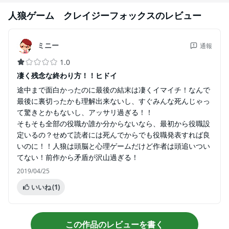
人狼ゲーム クレイジーフォックス
のレビュー
ミニー
通報
1.0
凄く残念な終わり方！！ヒドイ
途中まで面白かったのに最後の結末は凄くイマイチ！なんで
最後に裏切ったかも理解出来ないし、すぐみんな死んじゃっ
て驚きとかもないし、アッサリ過ぎる！！
そもそも全部の役職か誰か分からないなら、最初から役職設
定いるの？せめて読者には死んでからでも役職発表すれば良
いのに！！人狼は頭脳と心理ゲームだけど作者は頭追いつい
てない！前作から矛盾が沢山過ぎる！
2019/04/25
いいね
(1)
この作品のレビューを書く