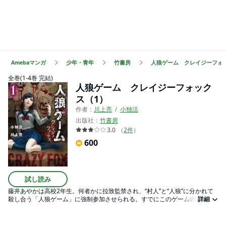
Amebaマンガ
少年・青年
竹書房
人狼ゲーム クレイジーフォ
全巻(1-4巻 完結)
人狼ゲーム クレイジーフォック
ス（1）
作者：
川上亮
小独活
出版社：
竹書房
3.0
（
2
件
）
600
試し読み
藤井あやかは高校2年生。何者かに拉致監禁され、“村人”と“人狼”に分かれて
殺し合う「人狼ゲーム」に強制参加させられる。すでにこのゲームの初回
詳細
を、人狼として生き延びていたあやかの今度の役割は“狐”。どちらの陣営にも
属さず、最後まで生き残ってさえいれば、村人、人狼のどちらが優勢でも狐
の単独勝利となるという。前回はなかった役割に戸惑うあやかだったが、参