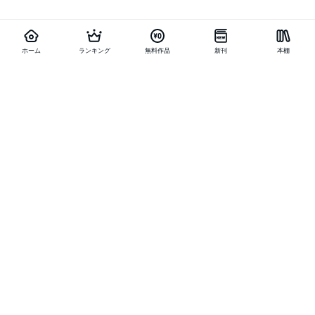
ホーム
ランキング
無料作品
新刊
本棚
他の作品を探す
メニュー
ランキング
新刊
キャンペーン
特集
SALE
編集部PICK UP