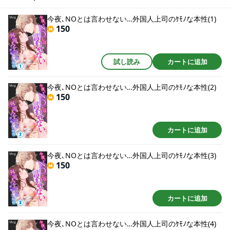
よう｣と迫られて―!?ﾍﾞｯﾄﾞで舌を絡め濃厚なｷｽ…紳士の皮を脱いだ情熱的なｴｯ
ﾁの快感に､声が止められなくて…
今夜､NOとは言わせない…外国人上司のｹﾓﾉな本性(1)
150
試し読み
カートに追加
今夜､NOとは言わせない…外国人上司のｹﾓﾉな本性(2)
150
カートに追加
今夜､NOとは言わせない…外国人上司のｹﾓﾉな本性(3)
150
カートに追加
今夜､NOとは言わせない…外国人上司のｹﾓﾉな本性(4)