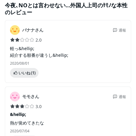
今夜､NOとは言わせない…外国人上司のｹﾓﾉな本性
のレビュー
バナナさん
通報
2.0
軽っ&hellip;
紹介する順番が違うし&hellip;
2020/08/01
いいね
(1)
モモさん
通報
3.0
&hellip;
熱が覚めてきたな
2020/07/04