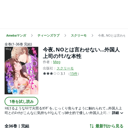
Amebaマンガ
ティーンズラブ
スクリーモ
今夜､NOとは言わせ
全巻(1-36巻 完結)
今夜､NOとは言わせない…外国人
上司のｹﾓﾉな本性
作者：
Meg
出版社：
スクリーモ
3.1
（
15
件
）
1巻を試し読み
ﾄﾛけるようなｷｽで火照るｶﾗﾀﾞを､じっくり焦らすように触れられて…外国人上
司とのｴｯﾁがこんなに気持ちｲｲなんてっ!紳士的で優しい外国人上司､ｸﾘｽに憧
詳細
れる萌衣｡ある日､ﾊﾞｰでﾅﾝﾊﾟされていた所をｸﾘｽに助けられるのだが､ｽﾏｰﾄに萌
衣を送り届けるだけで立ち去ろうとするｸﾘｽ｡どこか異性として見てもらえて
全36巻｜完結
最新刊から見る
ない距離感に､つい挑発的な態度を取ると｢それなら､君にお持ち帰りされてみ