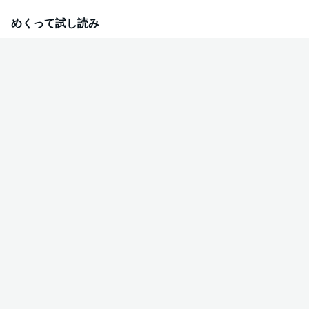
稿を書きあげた後、興奮して誰彼構わず襲ってしまう」という円城寺の歪ん
だ性癖で―――!?
めくって試し読み