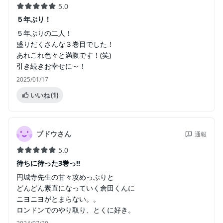
5.0
５年ぶり！
５年ぶりの二人！
盛りだくさんな３巻目でした！
あれこれ色々と満腹です！(笑)
引き続きお幸せに～！
2025/01/17
いいね
(1)
ブドウさん
通報
5.0
待ちに待った3巻っ!!
円城寺先生の甘々攻めっぷりと
どんどん素直になっていく倉田くんに
ニヨニヨがとまらない。。
ロンドンでのやり取り、とくに好き。