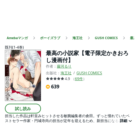
Amebaマンガ
ボーイズラブ
海王社
GUSH COMICS
最高
既刊(1-4巻)
最高の小説家【電子限定かきおろ
し漫画付】
作者：
藤河るり
出版社：
海王社
GUSH COMICS
4.9
（
69
件
）
639
試し読み
担当した作品は軒並みヒットさせる敏腕編集者の倉田。ずっと憧れていたベ
ストセラー作家・円城寺尚の担当が定年を迎えるため、新担当になるべくパ
詳細
ーティー会場でアプローチしようとしたところ、俳優顔負けのルックスを持
つ美男子に遭遇…その相手こそが円城寺その人だった！ ところが意気込む
倉田に対して円城寺は「小説はもう書かない」と言い出す。その理由は「原