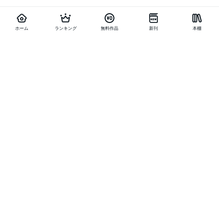
ホーム
ランキング
無料作品
新刊
本棚
他の作品を探す
メニュー
ランキング
新刊
キャンペーン
特集
SALE
編集部PICK UP