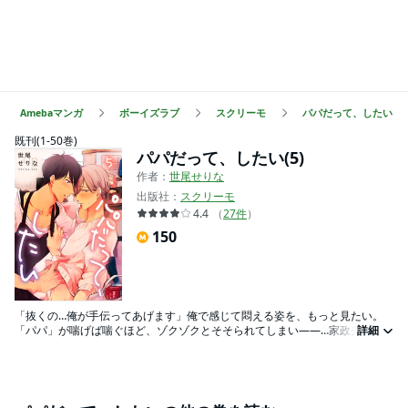
Amebaマンガ
ボーイズラブ
スクリーモ
パパだって、したい
既刊(1-50巻)
パパだって、したい(5)
作者：
世尾せりな
出版社：
スクリーモ
4.4
（
27
件
）
150
「抜くの…俺が手伝ってあげます」俺で感じて悶える姿を、もっと見たい。
「パパ」が喘げば喘ぐほど、ゾクゾクとそそられてしまい――…家政夫のバ
詳細
イトをしている阿澄は、父子家庭の成瀬さんの家を受け持つことに。「パ
パ」なのに色気ダダ漏れの成瀬さんに思わずドギマギしてしまう。意識しな
いようにしてたけど、寝室でAVを見つけてしまい…!?「父親だって…我慢でき
ないときがあるんです」と恥ずかしそうに漏らす成瀬さん。火照った体に震
える声…そんなの見せつけられたら、こっちこそ我慢できない!