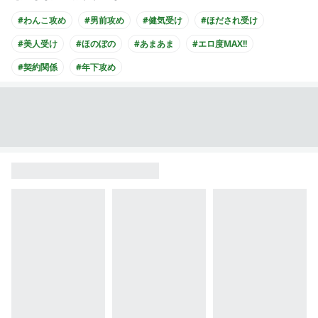
#わんこ攻め
#男前攻め
#健気受け
#ほだされ受け
#美人受け
#ほのぼの
#あまあま
#エロ度MAX!!
#契約関係
#年下攻め