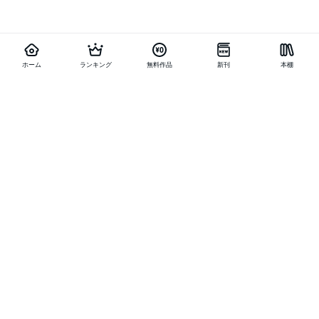
ホーム
ランキング
無料作品
新刊
本棚
他の作品を探す
メニュー
ランキング
新刊
キャンペーン
特集
SALE
編集部PICK UP