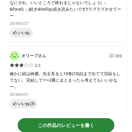
なにそれ、いいところで終わるじゃないでしょう( ；
&forall;；)続き&hellip;続き読みたいです‼ラブラブさせてー
ー
2018/03/27
いいね
オリーブさん
通報
3.0
確かに絵は綺麗。先を見ると10巻(10話)まで出てて完結もし
てない。完結して1〜2冊にまとまったら考えてもいいかな
ー。
2018/03/21
いいね
(7)
この作品のレビューを書く