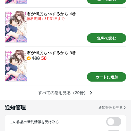
君が何度も××するから 4巻
無料期間：
8月31日
まで
無料で読む
君が何度も××するから 5巻
100
50
カートに追加
すべての巻を見る（20冊）
通知管理
通知管理を見る
この作品の新刊情報を受け取る