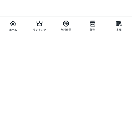
ホーム
ランキング
無料作品
新刊
本棚
他の作品を探す
メニュー
ランキング
新刊
キャンペーン
特集
SALE
編集部PICK UP