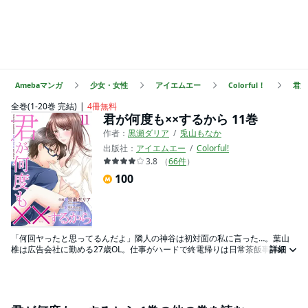
Amebaマンガ
少女・女性
アイエムエー
Colorful！
君が
全巻(1-20巻 完結)
4冊無料
君が何度も××するから 11巻
作者：
黒瀬ダリア
兎山もなか
出版社：
アイエムエー
Colorful!
3.8
（
66
件
）
100
「何回ヤったと思ってるんだよ」隣人の神谷は初対面の私に言った…。葉山
椎は広告会社に勤める27歳OL。仕事がハードで終電帰りは日常茶飯事。そん
詳細
なある日、終電の中で眠っていた椎を見知らぬ男性が起こしてくれる。そし
て、その男性は椎のアパートの隣室に越してきた神谷梓だった。初対面なの
に椎の身体の隅々まで知っているのは何故!?その神谷には驚くべき秘密があっ
て…！