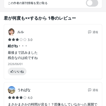
この作者の新刊情報を受け取る
君が何度も××するから 1巻
のレビュー
ルル
通報
3.0
絵がね・・・
最後まで読みました
残念なのは絵ですね
2026/06/01
いいね
うればな
通報
4.0
まさかまさかの時間が戻る！？想像もしていなかった展開で