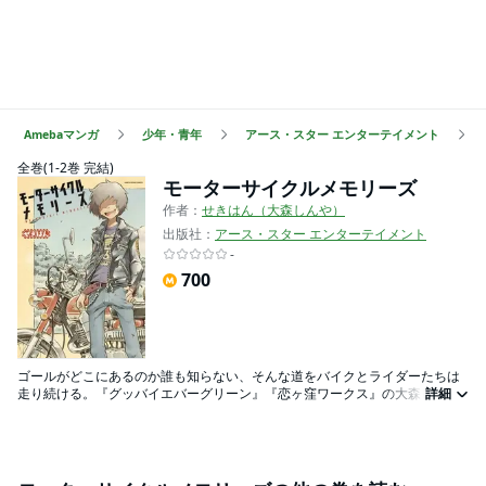
Amebaマンガ
少年・青年
アース・スター エンターテイメント
全巻(1-2巻 完結)
モーターサイクルメモリーズ
作者：
せきはん（大森しんや）
出版社：
アース・スター エンターテイメント
-
700
ゴールがどこにあるのか誰も知らない、そんな道をバイクとライダーたちは
走り続ける。『グッバイエバーグリーン』『恋ヶ窪ワークス』の大森しん
詳細
や・せきはんがミスターバイク誌上で描いた物語に仕事場から発掘されたコ
ミックス未収録作品、合計67ページを収録して発進！