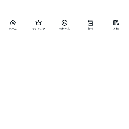
ホーム
ランキング
無料作品
新刊
本棚
他の作品を探す
メニュー
ランキング
新刊
キャンペーン
特集
SALE
編集部PICK UP