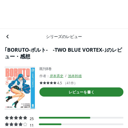
シリーズのレビュー
｢BORUTO-ボルト- -TWO BLUE VORTEX-｣のレビ
ュー・感想
既刊8巻
作者：
岸本斉史
池本幹雄
4.5
（41件）
レビューを書く
25
11