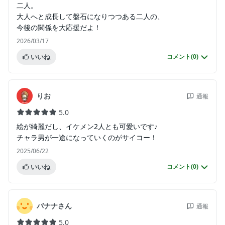
二人。
大人へと成長して盤石になりつつある二人の、
今後の関係を大応援だよ！
2026/03/17
いいね
コメント(
0
)
りお
通報
5.0
絵が綺麗だし、イケメン2人とも可愛いです♪
チャラ男が一途になっていくのがサイコー！
2025/06/22
いいね
コメント(
0
)
バナナさん
通報
5.0