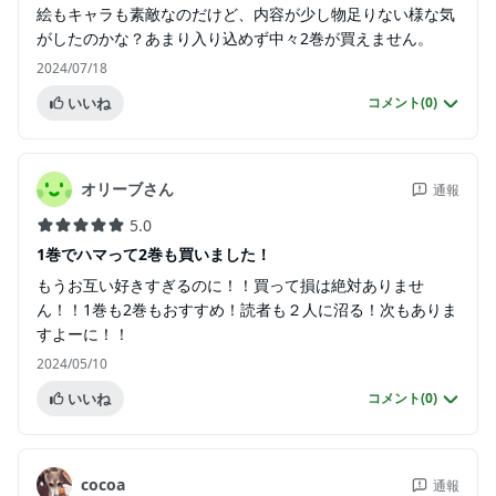
絵もキャラも素敵なのだけど、内容が少し物足りない様な気
がしたのかな？あまり入り込めず中々2巻が買えません。
2024/07/18
いいね
コメント(
0
)
オリーブさん
通報
5.0
1巻でハマって2巻も買いました！
もうお互い好きすぎるのに！！買って損は絶対ありませ
ん！！1巻も2巻もおすすめ！読者も２人に沼る！次もありま
すよーに！！
2024/05/10
いいね
コメント(
0
)
cocoa
通報