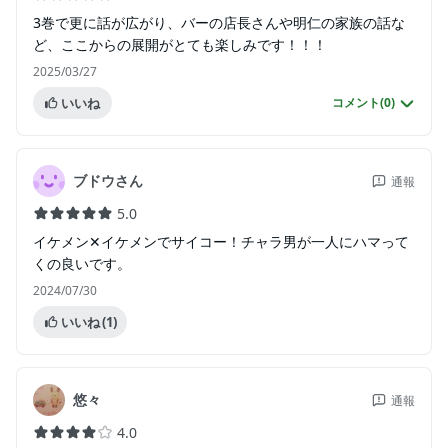
3巻で更に話が広がり、バーの店長さんや明仁の家族の話な
ど、ここからの展開がとても楽しみです！！！
2025/03/27
いいね
コメント(
0
)
ブドウさん
通報
5.0
イケメン✕イケメンでサイコー！チャラ男が一人にハマって
くの良いです。
2024/07/30
いいね
(1)
悠々
通報
4.0