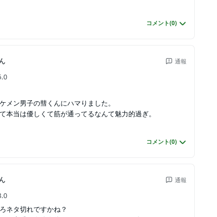
コメント(
0
)
ん
通報
5.0
ケメン男子の彗くんにハマりました。
て本当は優しくて筋が通ってるなんて魅力的過ぎ。
コメント(
0
)
ん
通報
3.0
ろネタ切れですかね？