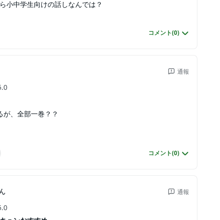
ら小中学生向けの話しなんでは？
コメント(
0
)
通報
5.0
るが、全部一巻？？
コメント(
0
)
ん
通報
5.0