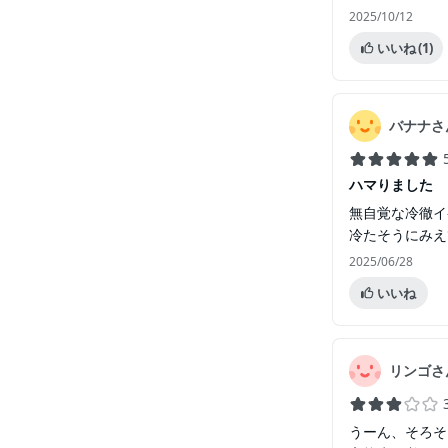
2025/10/12
いいね
(1)
バナナさ
ハマりました
無自覚な冷徹イ
冷たそうにみえ
2025/06/28
いいね
リンゴさ
うーん、そろそ