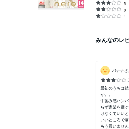
5
0
1
みんなのレ
バナナさ
最初のうちは結
が。。
中弛み感ハンパ
らず家業を継ぐ
けなくていいと
いいところで幕
もう買いません