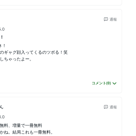
通報
5.0
！
き！
のギャグ顔入ってくるのツボる！笑
しちゃったよー。
コメント(
0
)
ん
通報
3.0
無料、増量で一冊無料
かね。結局これも一冊無料。