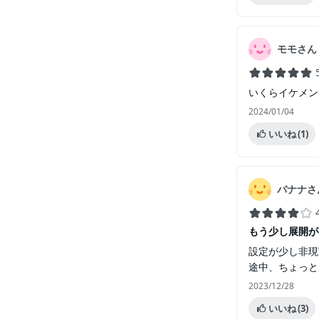
モモさん
いくらイケメン
2024/01/04
いいね
(1)
バナナさ
もう少し展開が早け
設定が少し非現
途中、ちょっと
2023/12/28
いいね
(3)