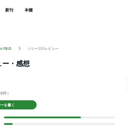
新刊
本棚
ハバネロ
シリーズのレビュー
ュー・感想
26件）
ーを書く