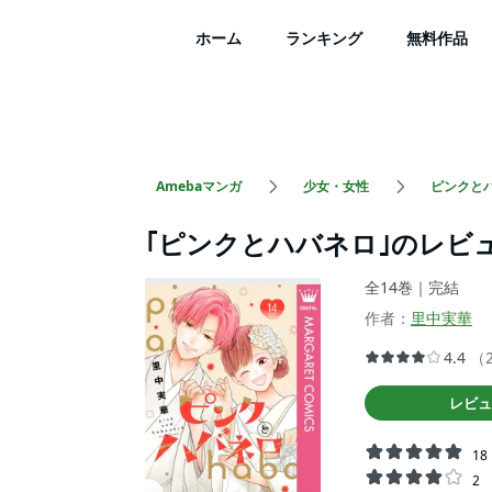
ホーム
ランキング
無料作品
Amebaマンガ
少女・女性
ピンクと
｢ピンクとハバネロ｣のレビ
全14巻｜完結
作者：
里中実華
4.4
（
レビュ
18
2