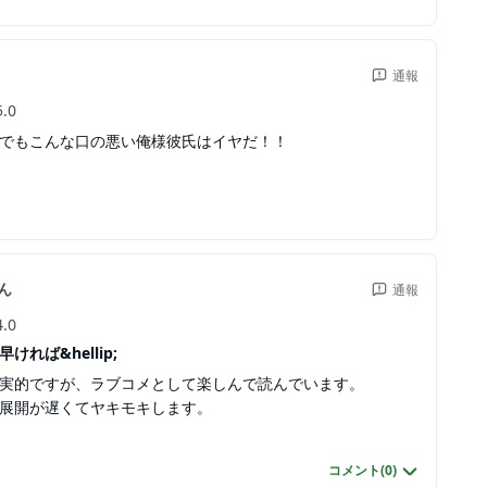
通報
5.0
でもこんな口の悪い俺様彼氏はイヤだ！！
ん
通報
4.0
れば&hellip;
実的ですが、ラブコメとして楽しんで読んでいます。
展開が遅くてヤキモキします。
コメント(
0
)