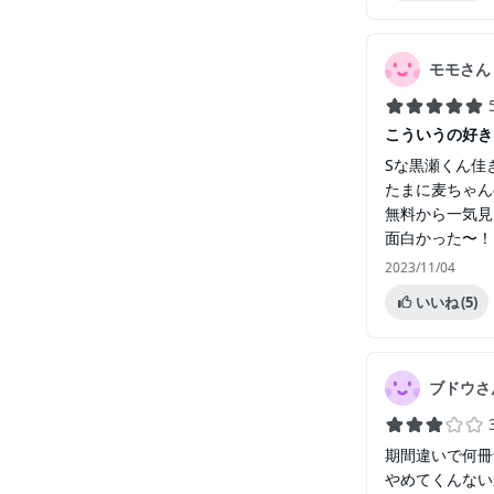
モモさん
こういうの好き
Sな黒瀬くん佳
たまに麦ちゃん
無料から一気見
面白かった〜！
2023/11/04
いいね
(5)
ブドウさ
期間違いで何冊
やめてくんない