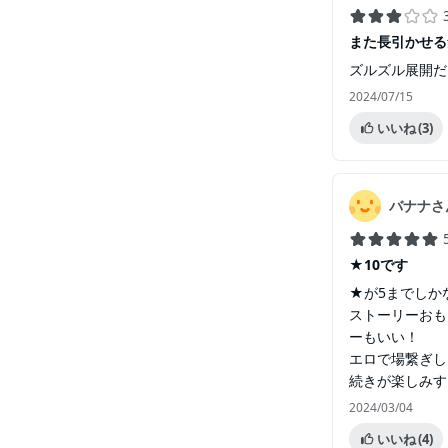
また長引かせる
ズルズル展開だ
2024/07/15
いいね
(3)
バナナさ
★10です
★が5までしか
ストーリーおも
ーもいい！
エロで場繋ぎし
続きが楽しみすぎ
2024/03/04
いいね
(4)