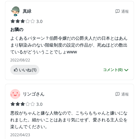
真緑
通報
3.0
お隣の
よくあるパターン？伯爵令嬢だの公爵夫人だの日本とはあん
まり馴染みのない階級制度の設定の作品が、死ぬほどの数出
ているがどういうことでしょwww
2022/08/22
いいね
(1)
コメント(
0
)
リンゴさん
通報
3.0
悪役がちゃんと嫌な人物なので、こちらもちゃんと嫌いにな
れました。細かいことはあまり気にせず、愛される主人公を
楽しんでください。
2022/04/23