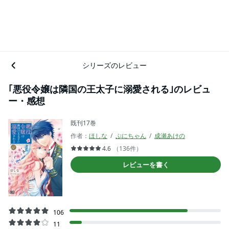
シリーズのレビュー
｢悪役令嬢は隣国の王太子に溺愛される｣のレビュ
ー・感想
既刊17巻
作者：
ほしな
ぷにちゃん
成瀬あけの
4.6
（136件）
レビューを書く
106
11