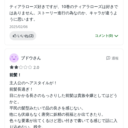
ティアラローズ好きですが、10巻のティアラローズは好きで
はありません。ストーリー進行の為なのか、キャラが違うよ
うに思います。
2025/02/06
いいね
(2)
コメント(
0
)
ブドウさん
通報
2.0
前髪！
主人公のヘアスタイルが！
前髪長過ぎ！
目にかかる長さのもっさりした前髪は貴族令嬢としてはどう
かと。
平民の髪型みたいで品の良さを感じない。
他にも伏線もなく唐突に妖精の祝福とか出てきたり。
色々な要素が出てくるけど思い付きで書いてる感じで話に入
り込めない。残念。