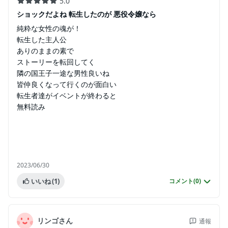
5.0
ショックだよね 転生したのが 悪役令嬢なら
純粋な女性の魂が！
転生した主人公
ありのままの素で
ストーリーを転回してく
隣の国王子一途な男性良いね
皆仲良くなって行くのが面白い
転生者達がイベントが終わると
無料読み
2023/06/30
いいね
(1)
コメント(
0
)
リンゴさん
通報