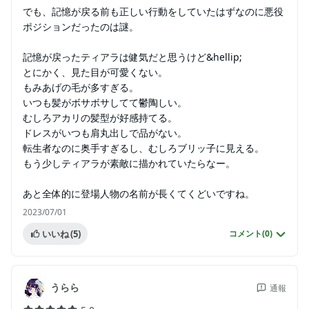
でも、記憶が戻る前も正しい行動をしていたはずなのに悪役
ポジションだったのは謎。
記憶が戻ったティアラは健気だと思うけど&hellip;
とにかく、見た目が可愛くない。
もみあげの毛が多すぎる。
いつも髪がボサボサしてて鬱陶しい。
むしろアカリの髪型が好感持てる。
ドレスがいつも肩丸出しで品がない。
転生者なのに奥手すぎるし、むしろブリッ子に見える。
もう少しティアラが素敵に描かれていたらなー。
あと全体的に登場人物の名前が長くてくどいですね。
2023/07/01
いいね
(5)
コメント(
0
)
うらら
通報