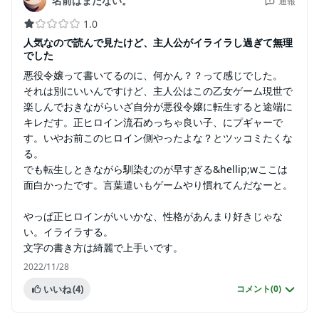
名前はまだない。
通報
1.0
人気なので読んで見たけど、主人公がイライラし過ぎて無理
でした
悪役令嬢って書いてるのに、何かん？？って感じでした。
それは別にいいんですけど、主人公はこの乙女ゲーム現世で
楽しんでおきながらいざ自分が悪役令嬢に転生すると途端に
キレだす。正ヒロイン流石めっちゃ良い子、にプギャーで
す。いやお前このヒロイン側やったよな？とツッコミたくな
る。
でも転生しときながら馴染むのが早すぎる&hellip;wここは
面白かったです。言葉遣いもゲームやり慣れてんだなーと。
やっぱ正ヒロインがいいかな、性格があんまり好きじゃな
い。イライラする。
文字の書き方は綺麗で上手いです。
2022/11/28
いいね
(4)
コメント(
0
)