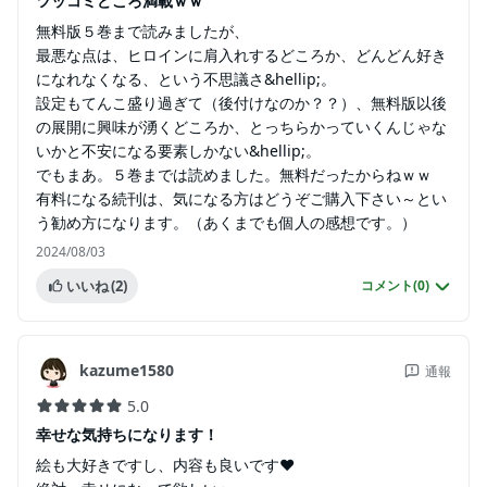
ツッコミどころ満載ｗｗ
無料版５巻まで読みましたが、
最悪な点は、ヒロインに肩入れするどころか、どんどん好き
になれなくなる、という不思議さ&hellip;。
設定もてんこ盛り過ぎて（後付けなのか？？）、無料版以後
の展開に興味が湧くどころか、とっちらかっていくんじゃな
いかと不安になる要素しかない&hellip;。
でもまあ。５巻までは読めました。無料だったからねｗｗ
有料になる続刊は、気になる方はどうぞご購入下さい～とい
う勧め方になります。（あくまでも個人の感想です。）
2024/08/03
いいね
(2)
コメント(
0
)
kazume1580
通報
5.0
幸せな気持ちになります！
絵も大好きですし、内容も良いです❤️