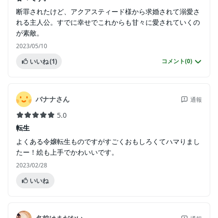
断罪されたけど、アクアスティード様から求婚されて溺愛さ
れる主人公。すでに幸せでこれからも甘々に愛されていくの
が素敵。
2023/05/10
いいね
(1)
コメント(
0
)
バナナさん
通報
5.0
転生
よくある令嬢転生ものですがすごくおもしろくてハマりまし
たー！絵も上手でかわいいです。
2023/02/28
いいね