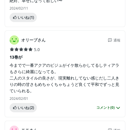
絶対、幸せになって欲しい〜
2024/02/11
いいね
(1)
オリーブさん
通報
5.0
13巻が
今までで一番アクアのビジュがイケ散らかしてるしティアラ
もさらに綺麗になってる。
二人のスタイルの良さが、現実離れしてない感じだし二人き
りの時の甘さもめちゃくちゃちょうど良くて平和でずっと見
ていられる。
2024/02/01
いいね
(2)
コメント(
0
)