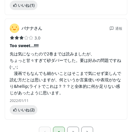
いいね
(1)
バナナさん
通報
3.0
Too sweet...!!!!
先は気になったので2巻までは読みましたが、
ちょっと甘々すぎて砂ダバーでした。要は好みの問題ですね
(･_･;
漫画でもなんでも細かいことはそこまで気にせず楽しんで
読む方だとは思いますが、何というか言葉使いや表現がかな
り&hellip;ライトでこれは？？？と全体的に何か足りない感
じがあったように思います。
2022/01/11
いいね
(2)