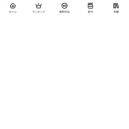
ホーム
ランキング
無料作品
新刊
本棚
他の作品を探す
メニュー
ランキング
新刊
キャンペーン
特集
SALE
編集部PICK UP
無料連載
無料作品