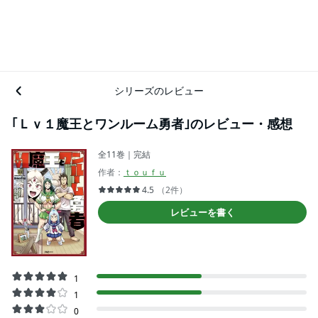
シリーズのレビュー
｢Ｌｖ１魔王とワンルーム勇者｣のレビュー・感想
全11巻｜完結
作者：
ｔｏｕｆｕ
4.5
（2件）
レビューを書く
1
1
0