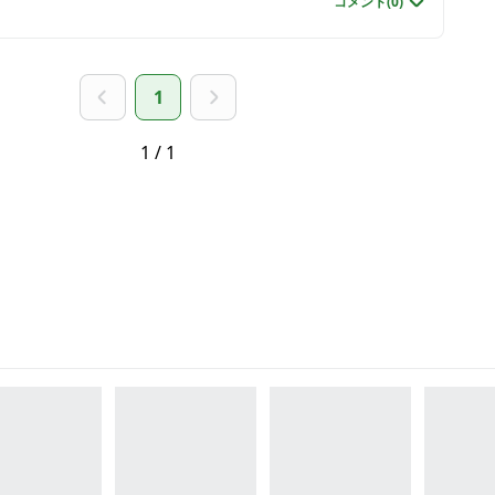
コメント(
0
)
1
1 / 1