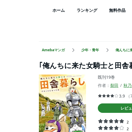
ホーム
ランキング
無料作品
Amebaマンガ
少年・青年
俺んちに
｢俺んちに来た女騎士と田舎
既刊19巻
作者：
裂田
秋乃
3.9
（
レビュ
2
2