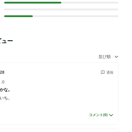
ビュー
並び順
28
通報
1.0
かな。
いち。
コメント(
0
)