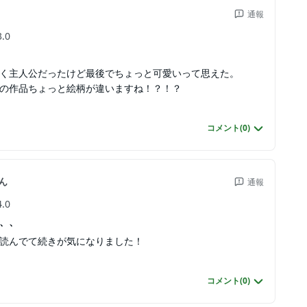
通報
3.0
く主人公だったけど最後でちょっと可愛いって思えた。
の作品ちょっと絵柄が違いますね！？！？
コメント(
0
)
ん
通報
4.0
、、
読んでて続きが気になりました！
コメント(
0
)