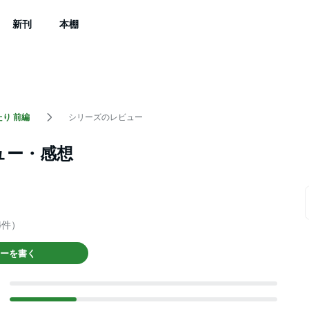
新刊
本棚
り 前編
シリーズのレビュー
ュー・感想
4件）
ーを書く