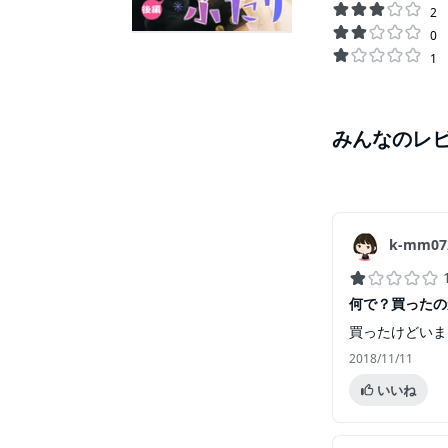
2
0
1
みんなのレ
k-mm07
何で？買ったの
買ったけどいま
2018/11/11
いいね