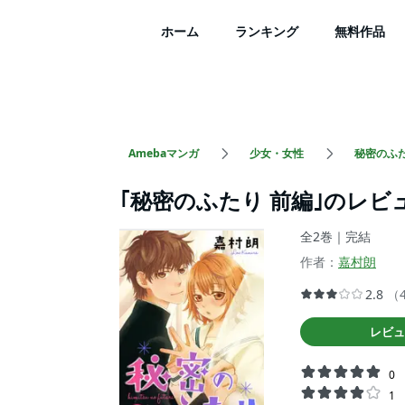
ホーム
ランキング
無料作品
Amebaマンガ
少女・女性
秘密のふた
｢秘密のふたり 前編｣のレビ
全2巻｜完結
作者：
嘉村朗
2.8
（
レビュ
0
1