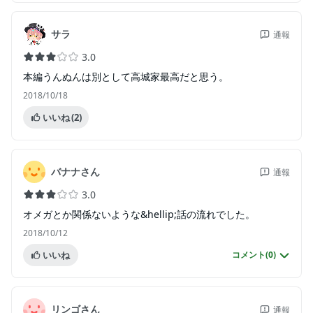
サラ
通報
3.0
本編うんぬんは別として高城家最高だと思う。
2018/10/18
いいね
(2)
バナナさん
通報
3.0
オメガとか関係ないような&hellip;話の流れでした。
2018/10/12
いいね
コメント(
0
)
リンゴさん
通報