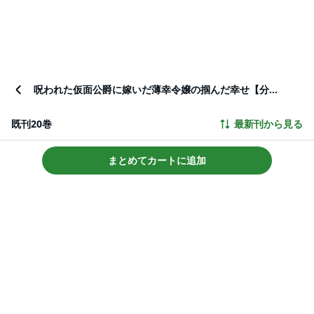
呪われた仮面公爵に嫁いだ薄幸令嬢の掴んだ幸せ【分冊版】
既刊20巻
最新刊から見る
まとめてカートに追加