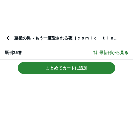
至極の男～もう一度愛される夜［ｃｏｍｉｃ ｔｉｎｔ］ 分冊版
既刊25巻
最新刊から見る
まとめてカートに追加