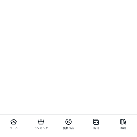
ホーム
ランキング
無料作品
新刊
本棚