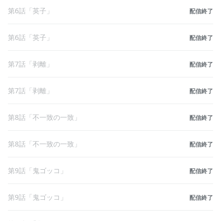
第6話「英子」
配信終了
第6話「英子」
配信終了
第7話「剥離」
配信終了
第7話「剥離」
配信終了
第8話「不一致の一致」
配信終了
第8話「不一致の一致」
配信終了
第9話「鬼ゴッコ」
配信終了
第9話「鬼ゴッコ」
配信終了