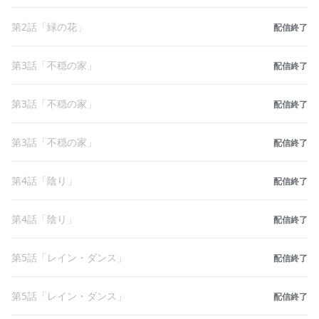
第2話「緑の花」
配信終了
第3話「不穏の家」
配信終了
第3話「不穏の家」
配信終了
第3話「不穏の家」
配信終了
第4話「陰り」
配信終了
第4話「陰り」
配信終了
第5話「レイン・ダンス」
配信終了
第5話「レイン・ダンス」
配信終了