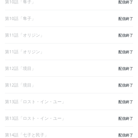
第10話「隼子」
配信終了
第10話「隼子」
配信終了
第11話「オリジン」
配信終了
第11話「オリジン」
配信終了
第12話「境目」
配信終了
第12話「境目」
配信終了
第13話「ロスト・イン・ユー」
配信終了
第13話「ロスト・イン・ユー」
配信終了
第14話「七子と民子」
配信終了