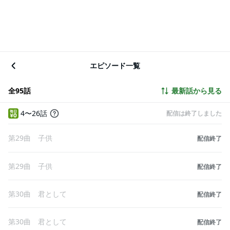
エピソード一覧
全95話
最新話から見る
4〜26話
配信は終了しました
第29曲 子供
配信終了
第29曲 子供
配信終了
第30曲 君として
配信終了
第30曲 君として
配信終了