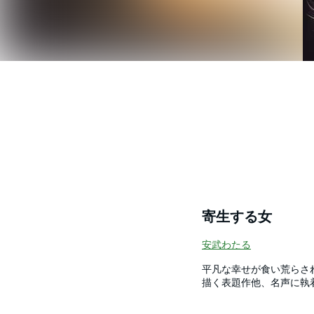
寄生する女
安武わたる
平凡な幸せが食い荒らさ
描く表題作他、名声に執
の壮絶なイジメ等、女の