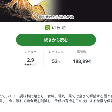
1/1枚
続きから読む
レビュー
レディコミ
閲覧数
2.9
52
188,994
位
れていく！ 調味料に始まり、食料、電気、果ては金まで拝借する図々
着し、金に溺れて給食費を削減し、子供の育成を二の次にする傲慢な保
闇がたっぷり詰まった作品集！