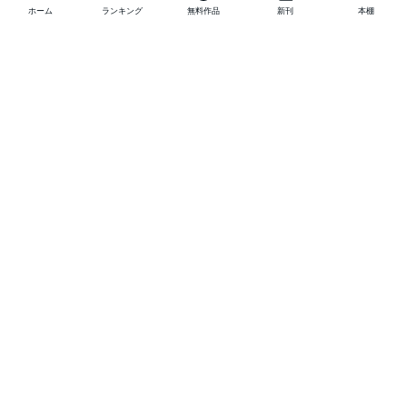
ホーム
ランキング
無料作品
新刊
本棚
他の作品を探す
メニュー
ランキング
新刊
キャンペーン
特集
SALE
編集部PICK UP
無料連載
無料作品