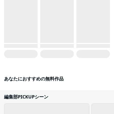
あなたにおすすめの無料作品
編集部PICKUPシーン