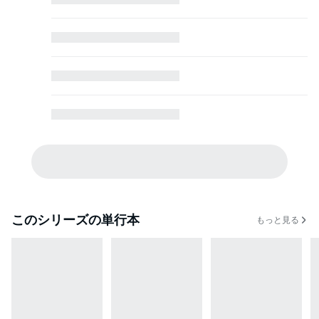
このシリーズの単行本
もっと見る