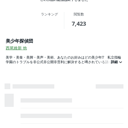
ランキング
閲覧数
7,423
美少年探偵団
西尾維新
他
美学・美食・美脚・美声・美術、あなたのお好みはどの美少年!? 私立指輪
学園のトラブルを非公式非公開非営利に解決すると噂されている謎の組織
詳細
――「美少年探偵団」。中等部2年の瞳島眉美は、「10年前に一度だけ見た
星」を探すため、美しき5人の少年たちと事件の扉を開く！ 西尾維新最新
シリーズを『心霊探偵八雲』の小田すずかが完全コミカライズ！