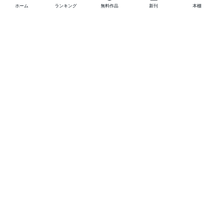
ホーム
ランキング
無料作品
新刊
本棚
他の作品を探す
メニュー
ランキング
新刊
キャンペーン
特集
SALE
編集部PICK UP
無料連載
無料作品