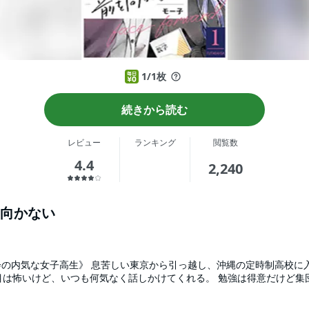
1/1枚
続きから読む
レビュー
ランキング
閲覧数
4.4
2,240
向かない
っ越し、沖縄の定時制高校に入学した紗夜(15)。同級生
た目は怖いけど、いつも何気なく話しかけてくれる。 勉強は得意だけど
に「俺が初めてのダチになる」と宣言。それぞれの事情を抱えたふたり
高校が舞台のさわやかピュアラブストーリー！ ※第1～3話を収録