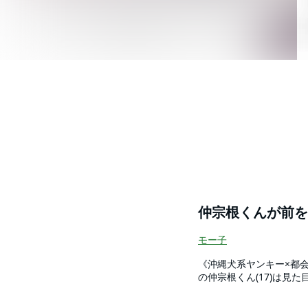
仲宗根くんが前を
モー子
《沖縄犬系ヤンキー×都会の内気な女子高生》 息苦しい東京から引
の仲宗根くん(17)は見
ひとりぼっちだった紗夜
っていき…。 沖縄定時制