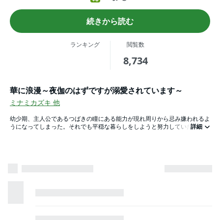
続きから読む
ランキング
閲覧数
8,734
華に浪漫～夜伽のはずですが溺愛されています～
ミナミカズキ
他
幼少期、主人公であるつばきの瞳にある能力が現れ周りから忌み嫌われるよ
うになってしまった。それでも平穏な暮らしをしようと努力していたがいと
詳細
こである清菜に噂を流され囚われの身となってしまう。ついに売られそうに
なった時、思わず逃げ出してしまう。追手に追い付かれそうになった時、助
けてくれたのは名家の御曹司である京だった。しかし彼が口にしたのは「俺
が買おう」。『夜伽』としてつらく苦しい日々の始まりかと思っていたら、
甘く優しく溺愛されて――
※本作品は小説投稿サイト「エブリスタ」で人気の「華に浪漫～夜伽のはず
が溺愛されています～」のコミカライズです。