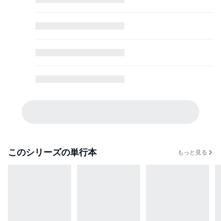
このシリーズの単行本
もっと見る