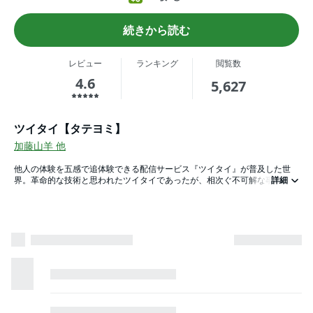
続きから読む
レビュー
ランキング
閲覧数
4.6
5,627
ツイタイ【タテヨミ】
加藤山羊
他
他人の体験を五感で追体験できる配信サービス『ツイタイ』が普及した世
界。革命的な技術と思われたツイタイであったが、相次ぐ不可解な事件が起
詳細
こり始める…その調査を命じられた刑事・御手洗は、電脳空間の「怪人」が
もたらす恐怖と痛みを追体験することになる…没入と叫喚のサスペンスホラ
ー！