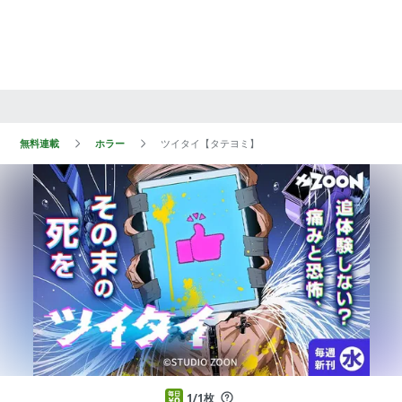
無料連載
ホラー
ツイタイ【タテヨミ】
1/1枚