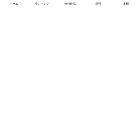
ホーム
ランキング
無料作品
新刊
本棚
他の作品を探す
メニュー
ランキング
新刊
キャンペーン
特集
SALE
編集部PICK UP
無料連載
無料作品