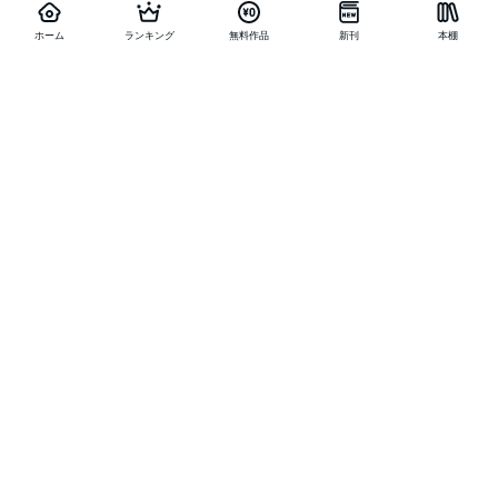
ホーム
ランキング
無料作品
新刊
本棚
他の作品を探す
メニュー
ランキング
新刊
キャンペーン
特集
SALE
編集部PICK UP
無料連載
無料作品