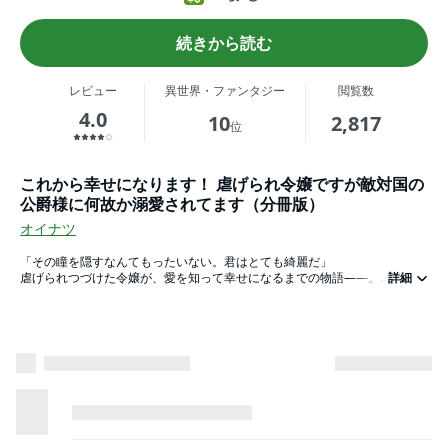
続きから読む
レビュー
異世界・ファンタジー
閲覧数
4.0
10
2,817
位
これから幸せになります！ 虐げられ令嬢ですが敵対国の
公爵様に何故か溺愛されてます（分冊版）
オイナツ
「その瞳を隠すなんてもったいない。君はとても綺麗だ」
虐げられつづけた令嬢が、愛を知って幸せになるまでの物語――。
詳細
“ある能力”と瞳の色のせいで家族から「魔女」と蔑まされ、牢の中で幼少期
を過ごしたセーラ。
戦地での道具として売られ、売られた先でも忌み嫌われる日々に「悲しい」
と思う気持ちさえも失っていた。
終戦後、自分の命がどうなるのかもわからない中で、敵対国の公爵・アルバ
ートに出会う。
「君の身柄は我が公爵家で預かることが決定した」