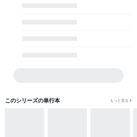
また利用される…そう思っていたのに、用意されていたのは
綺麗な洋服とあたたかい部屋、そして「ここでは自由にしていい」という優
しい言葉だった。
なぜこの人はこんなに良くしてくれるんだろう……。
アルバートからの優しさには、ある理由があって――？
※この作品は『PRIMO Vol.20』に収録されています。重複購入にご注意下
さい。
このシリーズの単行本
もっと見る