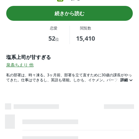
続きから読む
恋愛
閲覧数
52
15,410
位
塩系上司が甘すぎる
泉条ちえり
他
私の部署は、時々凍る。3ヶ月前、部署を立て直すために30歳の課長がやっ
てきた。仕事はできるし、英語も堪能。しかも、イケメン。パーフェクトな
詳細
課長だけど、全ての社員に対して塩対応。指示出しも短い言葉で用件のみ。
愛嬌のかけらもないから部署ではちょっと浮き気味……。そんな「塩系上
司」に、なぜか地味でまじめが取り柄の私だけが溺愛されて……。今日もみ
んなに隠れてこっそり甘やかされてます！※本作品は小説投稿サイト「エブ
リスタ」で人気の「塩系上司が甘すぎる」のコミカライズです。