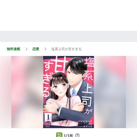
無料連載
恋愛
塩系上司が甘すぎる
1/1枚