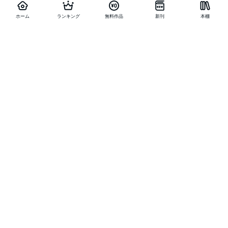
ホーム
ランキング
無料作品
新刊
本棚
他の作品を探す
メニュー
ランキング
新刊
キャンペーン
特集
SALE
編集部PICK UP
無料連載
無料作品