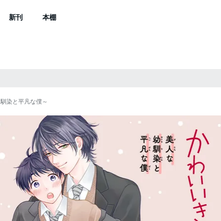
新刊
本棚
幼馴染と平凡な僕～