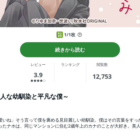
1/1枚
続きから読む
レビュー
ランキング
閲覧数
3.9
12,753
人な幼馴染と平凡な僕～
愛いね」そう言って僕を褒める見目麗しい幼馴染。僕はその言葉をすっ
ったナホは、同じマンションに住む2歳年上のカナのことが大好き。美
幼馴染が僕のことを可愛いっていうから、僕の顔は本当に可愛いんだっ
ナに初めて誘いを断られたり、周囲から奇異の目で見られたり、信じて