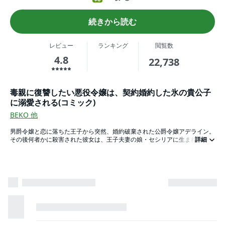
続きから読む
レビュー
ランキング
閲覧数
4.8
22,738
毒親に復讐したい悪役令嬢は、契約婚約した氷の貴公子
に溺愛される(コミック)
BEKO
他
男爵令嬢と恋に落ちた王子から突然、婚約破棄された公爵令嬢アデライン。
その後何者かに殺害された彼女は、王子夫妻の娘・セシリアに生まれ変わっ
詳細
た！２人へ復讐するため、「氷の貴公子」と呼ばれる前世の義弟と契約婚約
したセシリアだが――！？
冷たい執着系イケメン×前世悪役令嬢の謎解きラブロマンス、開幕！