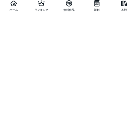
ホーム
ランキング
無料作品
新刊
本棚
他の作品を探す
メニュー
ランキング
新刊
キャンペーン
特集
SALE
編集部PICK UP
無料連載
無料作品