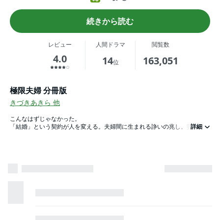
続きから読む
レビュー
人間ドラマ
閲覧数
4.0
14
163,051
位
極限夫婦 分冊版
きづきあきら
他
こんなはずじゃなかった。
「結婚」という契約が人を変える。夫婦間に生まれる諍いの兆し。妻の尊厳
詳細
を踏みにじる言動。そして「浮気」という名の裏切り。決意した妻の復讐が
いま始まる――。
結婚生活の果てにある夫婦の極限状態と夫への断罪を描く短編シリーズ。