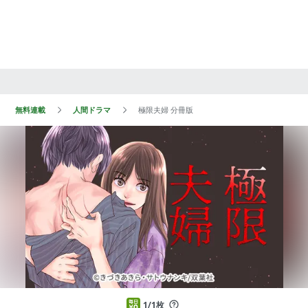
無料連載
人間ドラマ
極限夫婦 分冊版
1/1枚