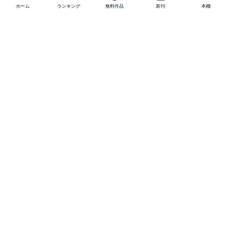
ホーム
ランキング
無料作品
新刊
本棚
他の作品を探す
メニュー
ランキング
新刊
キャンペーン
特集
SALE
編集部PICK UP
無料連載
無料作品