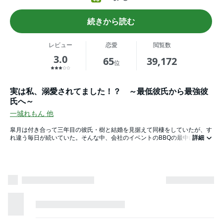
続きから読む
レビュー
恋愛
閲覧数
3.0
65
39,172
位
実は私、溺愛されてました！？ ～最低彼氏から最強彼
氏へ～
一城れもん
他
皐月は付き合って三年目の彼氏・樹と結婚を見据えて同棲をしていたが、す
れ違う毎日が続いていた。そんな中、会社のイベントのBBQの最中に樹が
詳細
後輩の佳奈と浮気していたことが発覚する。突然の出来事に混乱している
と、ハイスペックな後輩・藤崎からみんなの前で告白された…！？気配りが
できて、困っていると心配してくれる彼。告白もただ落ち込んでいるのを助
けるためだけの冗談…そう思っていたけど、藤崎から思いもよらぬ事実が告
げられる。気持ちの整理がつかない皐月と、一途な愛を伝える藤崎。最低彼
氏に振り回されていた私が、実は溺愛されてたなんて…！？