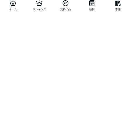
ホーム
ランキング
無料作品
新刊
本棚
他の作品を探す
メニュー
ランキング
新刊
キャンペーン
特集
SALE
編集部PICK UP
無料連載
無料作品