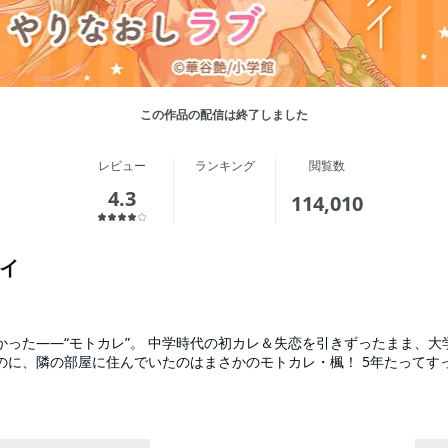
この作品の配信は終了しました
レビュー
ランキング
閲覧数
4.3
114,010
イ
初カレ＆失恋を引きずったまま、大学生になった蜜。 今年こ
のに、隣の部屋に住んでいたのはまさかのモトカレ・楓！ 5年たってす
…ヤバい。また、好きになっちゃうじゃん… 自分のダメなところも全部知られてる
と付き合ったか気になっちゃうし、 優しくされると勘違いしそうになるか
くさい！！！！ でも、「あのとき別れなかったら」って