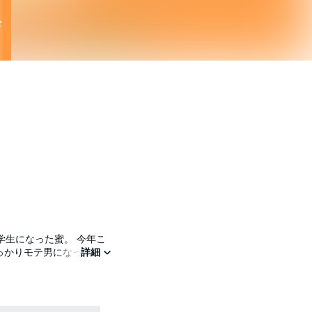
っかりモテ男になってるけ
詳細
ら、 モトカレってめんど
想像、とまらない。 モトカレに“リトライ”なんて――アリ！？