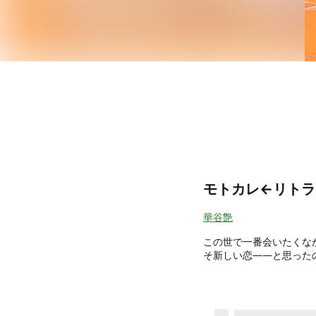
モトカレ←リトラ
華谷艶
この世で一番会いたくなかった――“モトカレ”。 中学時代の
そ新しい恋――と思った
ど、あの優しい笑顔は変わらない。 
し、 あれからどんな子