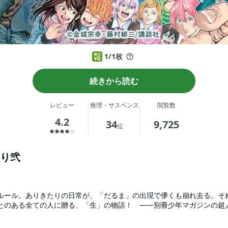
1/1枚
続きから読む
レビュー
推理・サスペンス
閲覧数
4.2
34
9,725
位
り弐
ルール。ありきたりの日常が、「だるま」の出現で儚くも崩れ去る。そ
とのある全ての人に贈る、「生」の物語！ ――別冊少年マガジンの超
ジンに移籍し、完全新作新連載！ 第壱部『神さまの言うとおり』の同