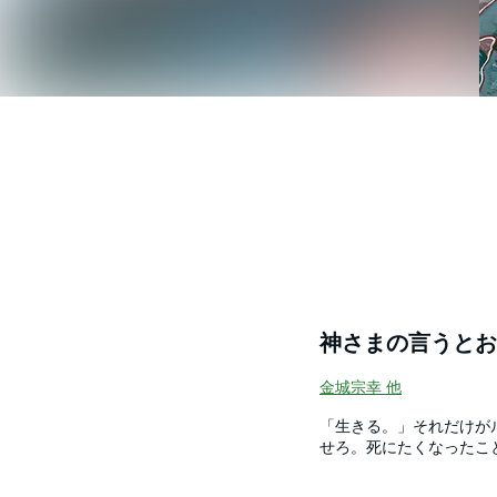
神さまの言うとお
金城宗幸
他
「生きる。」それだけが
せろ。死にたくなったこ
スペンスが週刊少年マガ
中で起こる“試練”！