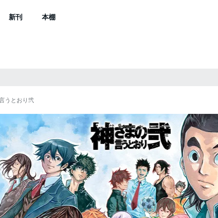
新刊
本棚
言うとおり弐