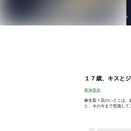
１７歳、キスとジ
夜神里奈
麻生梨々花のいとこは、
と、今の今まで意識して
すきなの…？