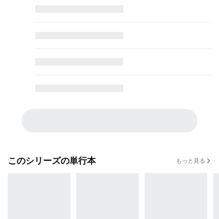
しかし、目が覚めると鏡には子供の頃の自分が！
過去へ逆行したクラウディアは、きたるべきフェルミナとの戦いに向けて、
娼婦として身につけた手練手管で周りを次々と味方に引き込んでいく――。
このシリーズの単行本
もっと見る