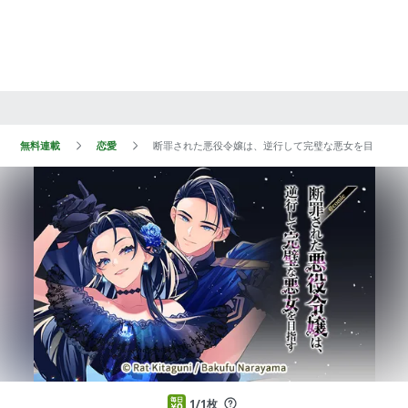
無料連載
恋愛
断罪された悪役令嬢は、逆行して完璧な悪女を目指す@CO
1/1枚