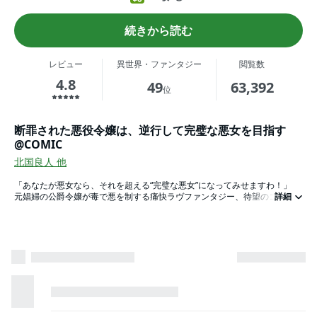
続きから読む
レビュー
異世界・ファンタジー
閲覧数
4.8
49
63,392
位
断罪された悪役令嬢は、逆行して完璧な悪女を目指す
@COMIC
北国良人
他
「あなたが悪女なら、それを超える“完璧な悪女”になってみせますわ！」
元娼婦の公爵令嬢が毒で悪を制する痛快ラヴファンタジー、待望のコミカラ
詳細
イズ第1巻！
原作・楢山幕府先生による書き下ろしSS＆描き下ろし特別漫画をＷ収録！
【あらすじ】
王太子の婚約者だったはずが、異母妹・フェルミナの策略により娼館へと売
られてしまった公爵令嬢・クラウディア。
このまま終わるわけにはいかないという一心で娼館のナンバーワンに上りつ
めるも、病死してしまう。