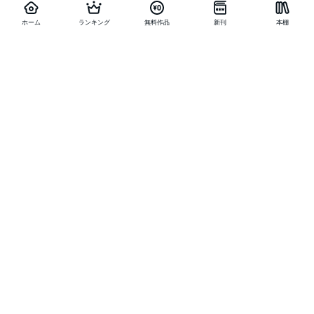
ホーム
ランキング
無料作品
新刊
本棚
他の作品を探す
メニュー
ランキング
新刊
キャンペーン
特集
SALE
編集部PICK UP
無料連載
無料作品