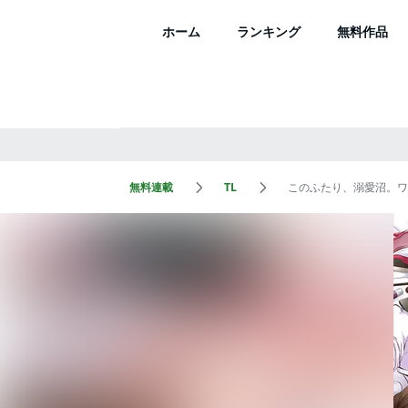
ホーム
ランキング
無料作品
無料連載
TL
このふたり、溺愛沼。ワ