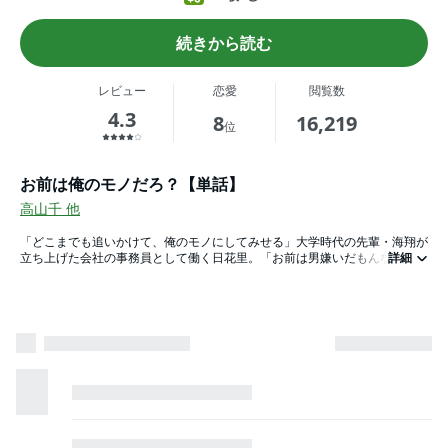
続きから読む
レビュー
恋愛
閲覧数
4.3
8
16,219
位
お前は俺のモノだろ？【単話】
高山千
他
「どこまでも追いかけて、俺のモノにしてみせる」大学時代の先輩・海翔が
立ち上げた会社の事務員として働く日花里。「お前は男嫌いだもんな？」今
詳細
をときめくIT社長としてスキャンダルのたえない彼が、事あるごとに日花里
を呼び出して側に置いておくのは、自分を女として見ていないから。そうわ
かっていながら、不毛な関係を続けた八年。秘めた恋が今、動き始める
――。あさぎ千夜春原作、不器用な二人のこじらせピュアラブ、待望のコミ
カライズ！