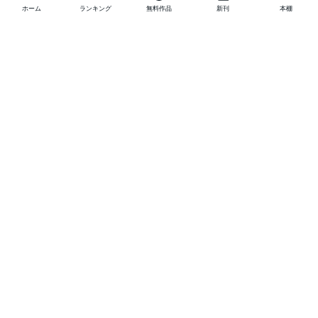
ホーム
ランキング
無料作品
新刊
本棚
他の作品を探す
メニュー
ランキング
新刊
キャンペーン
特集
SALE
編集部PICK UP
無料連載
無料作品