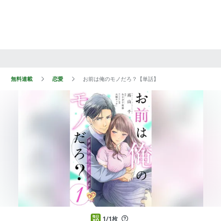
無料連載
恋愛
お前は俺のモノだろ？【単話】
1/1枚