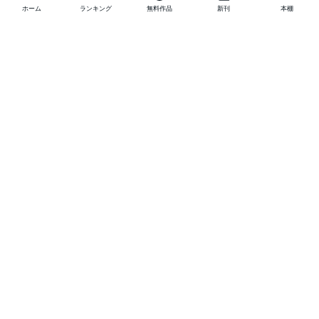
ホーム
ランキング
無料作品
新刊
本棚
他の作品を探す
メニュー
ランキング
新刊
キャンペーン
特集
SALE
編集部PICK UP
無料連載
無料作品