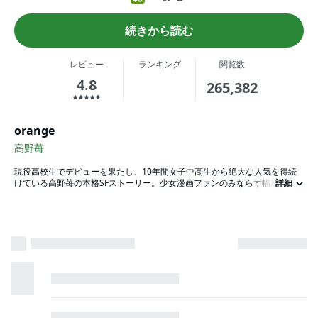
続きから読む
レビュー
ランキング
閲覧数
4.8
265,382
orange
高野苺
現役高校生でデビューを果たし、10年間女子中高生から絶大な人気を得続
けている高野苺の本格SFストーリー。少女漫画ファンのみならず幅広い男
詳細
性・女性漫画読みからも絶賛の声多数!!集英社版に加え、単行本未収録の読
み切り作品が1話掲載される。高校二年生の菜穂に届いた未来からの手紙。
そこには未来の自分の後悔がつづられていた。はたして菜穂は手紙を読み
「後悔しない未来」を作ることができるのか？切ない思いが交錯するタイム
パラドックスラブストーリー。