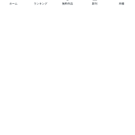
ホーム
ランキング
無料作品
新刊
本棚
他の作品を探す
メニュー
ランキング
新刊
キャンペーン
特集
SALE
編集部PICK UP
無料連載
無料作品