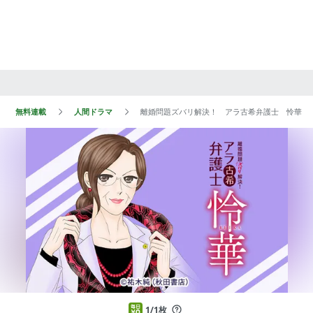
無料連載
人間ドラマ
離婚問題ズバリ解決！ アラ古希弁護士 怜華
1/1枚