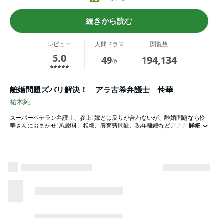
続きから読む
レビュー
人間ドラマ
閲覧数
5.0
49
194,134
位
離婚問題ズバリ解決！ アラ古希弁護士 怜華
祐木純
スーパーベテラン弁護士、参上! 嫁とは反りが合わないが、離婚問題なら怜
華さんにおまかせ! 慰謝料、相続、養育費問題、熟年離婚などアナタのお悩
詳細
み解消します! 離婚問題のプロフェッショナル、怜華さんの今回のお仕事
は、夫の不倫に悩む58歳、夫の死後、義母と義姉との関係に悩む35歳、老
後に不安なアラ古希独身女性、3人のお悩みをズバリ解決!! 「Case.1佳恵の
場合」、「Case.2志穂の場合」、「Case.3京子の場合」の3本を収録!!