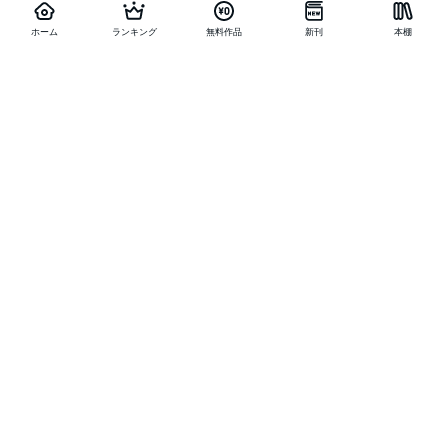
ホーム
ランキング
無料作品
新刊
本棚
他の作品を探す
メニュー
ランキング
新刊
キャンペーン
特集
SALE
編集部PICK UP
無料連載
無料作品