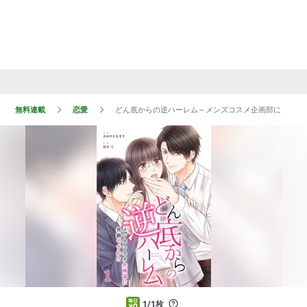
無料連載
恋愛
どん底からの逆ハーレム～メンズコスメ企画部に異動で
1/1枚