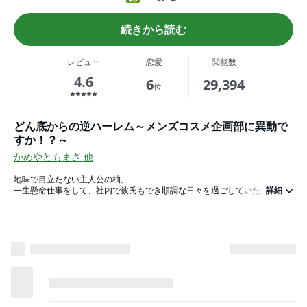
続きから読む
レビュー
恋愛
閲覧数
4.6
6
29,394
位
どん底からの逆ハーレム～メンズコスメ企画部に異動で
すか！？～
かめやともまさ
他
地味で目立たない主人公の柚。
一生懸命仕事をして、社内で彼氏もでき順調な日々を過ごしていた。
詳細
しかし、いつものように彼氏の部屋でくつろいでいると、同期の女性が押し
かけてきて、自分が浮気相手だと部屋から追い出されてしまう。
会社に出社すると、寝取ったと噂を流され周りからの印象は底辺まで落ちて
しまい、異動を言い渡されてしまう。
人生どん底状態で異動した先は、社内のイケメンばかりが所属するメンズコ
スメ企画部だった。
イケメン王子、蓮。美人イケメン、晃。チャラいイケメン、和輝。ツンデレ
イケメン、世界。無口イケメン、辰巳。ナルシストイケメン、千春。そのク