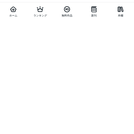
ホーム
ランキング
無料作品
新刊
本棚
他の作品を探す
メニュー
ランキング
新刊
キャンペーン
特集
SALE
編集部PICK UP